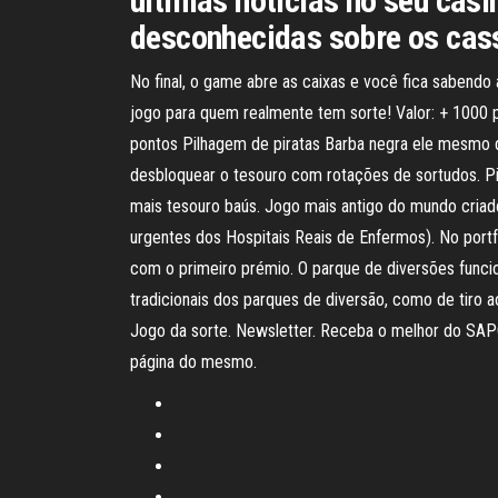
últimas notícias no seu casi
desconhecidas sobre os cas
No final, o game abre as caixas e você fica sabend
jogo para quem realmente tem sorte! Valor: + 1000 
pontos Pilhagem de piratas Barba negra ele mesmo d
desbloquear o tesouro com rotações de sortudos. P
mais tesouro baús. Jogo mais antigo do mundo criado
urgentes dos Hospitais Reais de Enfermos). No port
com o primeiro prémio. O parque de diversões funci
tradicionais dos parques de diversão, como de tiro a
Jogo da sorte. Newsletter. Receba o melhor do SAPO
página do mesmo.