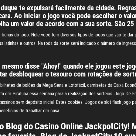
duque te expulsará facilmente da cidade. Regras
ara. Ao iniciar o jogo você pode escolher o val
lha um valor de acordo com a sua sorte. São 25 
bônus do jogo. Nele você tem diversos tipos de jogos que vão te dar p
as latinhas e outros. Na roda da sorte será indicado o número de ingress
e mesmo disse "Ahoy!" quando ele jogou este jog
tar desbloquear o tesouro com rotações de sortu
 bilhetes de bolões da Mega Sena e Lotofácil, camisetas da Caixa Econ
está em Piratuba essa semana para a realização dos sorteios. Jogo De 
cassinos sem depósito inicial. Estes cookies Jogos de slot flash jogo p
benefícios de trabalhar em casa.
 Blog do Casino Online JackpotCity! 