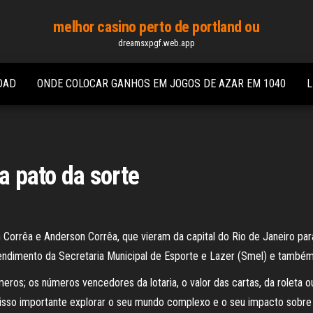
melhor casino perto de portland ou
dreamsxpgf.web.app
DAD
ONDE COLOCAR GANHOS EM JOGOS DE AZAR EM 1040
L
ra pato da sorte
Corrêa e Anderson Corrêa, que vieram da capital do Rio de Janeiro p
ndimento da Secretaria Municipal de Esporte e Lazer (Smel) e também 
os; os números vencedores da lotaria, o valor das cartas, da roleta o
 isso importante explorar o seu mundo complexo e o seu impacto sobre 