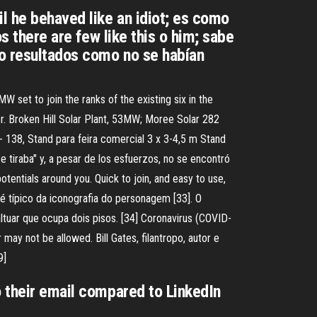
l he behaved like an idiot; es como
s there are few like this o him; sabe
vo resultados como no se habían
 set to join the ranks of the existing six in the
er. Broken Hill Solar Plant, 53MW; Moree Solar 282
 138, Stand para feira comercial 3 x 3-4,5 m Stand
se tiraba" y, a pesar de los esfuerzos, no se encontró
otentials around you. Quick to join, and easy to use,
 é típico da iconografia do personagem [33]. O
altuar que ocupa dois pisos. [34] Coronavirus (COVID-
 may not be allowed. Bill Gates, filantropo, autor e
9]
o their email compared to LinkedIn