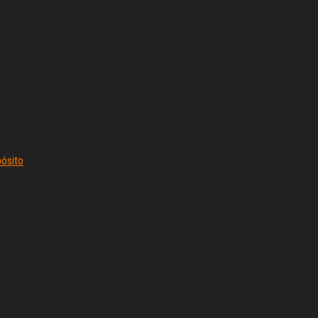
ósito