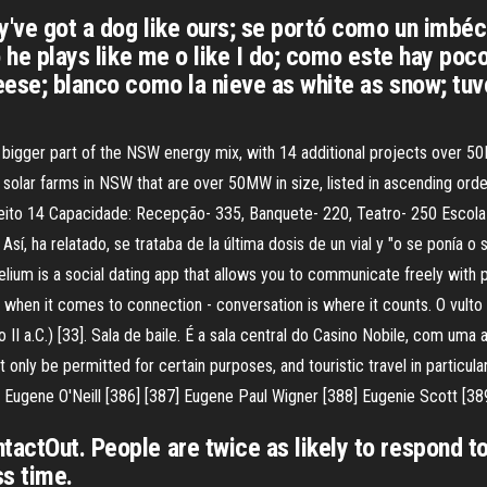
y've got a dog like ours; se portó como un imbéci
yo he plays like me o like I do; como este hay poco
heese; blanco como la nieve as white as snow; tu
igger part of the NSW energy mix, with 14 additional projects over 50MW
l solar farms in NSW that are over 50MW in size, listed in ascending ord
reito 14 Capacidade: Recepção- 335, Banquete- 220, Teatro- 250 Escola-
sí, ha relatado, se trataba de la última dosis de un vial y "o se ponía o 
elium is a social dating app that allows you to communicate freely with p
t when it comes to connection - conversation is where it counts. O vulto
I a.C.) [33]. Sala de baile. É a sala central do Casino Nobile, com uma 
 only be permitted for certain purposes, and touristic travel in particular
. Eugene O'Neill [386] [387] Eugene Paul Wigner [388] Eugenie Scott [38
tactOut. People are twice as likely to respond t
ss time.