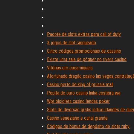
Pacote de slots extras para call of duty
X jogos de slot ranqueado
Cinco códigos promocionais de cassino
Existe uma sala de pôquer no rivers casino
Vitórias em caça-níqueis
Afortunado dragão casino las vegas contrataç
Casino perto de king of prussia mall
Pepita de ouro casino linha costeira wa
Wpt bicicleta casino lendas poker
Slots de diversão grátis índice irlandês de du
Casino veneziano e canal grande
Códigos de bônus de depósito de slots ruby