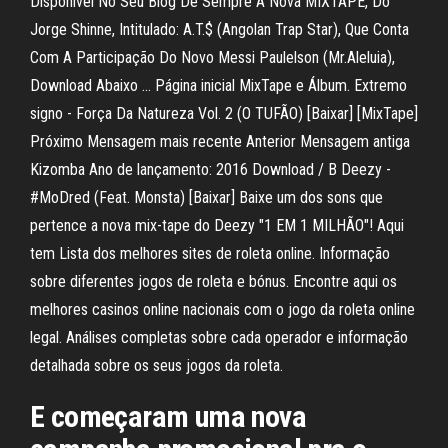
Disponivel No Seu Blog De Sempre A Nova MIXTAPE, Do
Jorge Shinne, Intitulado: A.T.$ (Angolan Trap Star), Que Conta
Com A Participação Do Novo Messi Paulelson (Mr.Aleluia),
Download Abaixo … Página inicial MixTape e Álbum. Extremo
signo - Força Da Natureza Vol. 2 (O TUFÃO) [Baixar] [MixTape]
Próximo Mensagem mais recente Anterior Mensagem antiga
Kizomba Ano de lançamento: 2016 Download / B Deezy -
#MoDred (Feat. Monsta) [Baixar] Baixe um dos sons que
pertence a nova mix-tape do Deezy "1 EM 1 MILHÃO"! Aqui
tem Lista dos melhores sites de roleta online. Informação
sobre diferentes jogos de roleta e bónus. Encontre aqui os
melhores casinos online nacionais com o jogo da roleta online
legal. Análises completas sobre cada operador e informação
detalhada sobre os seus jogos da roleta.
E começaram uma nova