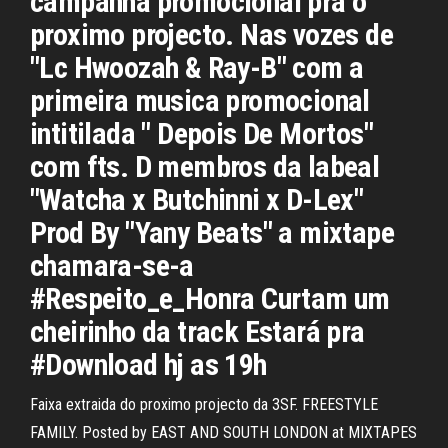
campanha promocional pra o
proximo projecto. Nas vozes de
"Lc Hwoozah & Ray-B" com a
primeira musica promocional
intitilada " Depois De Mortos"
com fts. D membros da labeal
"Watcha x Butchinni x D-Lex"
Prod By "Yany Beats" a mixtape
chamara-se-a
#Respeito_e_Honra Curtam um
cheirinho da track Estará pra
#Download hj as 19h
Faixa extraida do proximo projecto da 3SF. FREESTYLE
FAMILY. Posted by EAST AND SOUTH LONDON at MIXTAPES