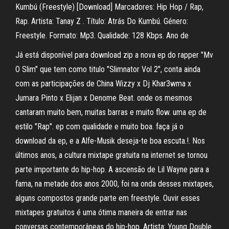
Kumbú (Freestyle) [Download] Marcadores: Hip Hop / Rap,
Rap. Artista: Tanay Z . Título: Atrás Do Kumbú. Género:
Freestyle. Formato: Mp3. Qualidade: 128 Kbps. Ano de
Já está disponível para download zip a nova ep do rapper "Mv
O Slim" que tem como titulo "Slimnator Vol 2", conta ainda
com as participações de China Wizzy x Dj Khar3wma x
Jumara Pinto x Elijan x Denome Beat. onde os mesmos
cantaram muito bem, muitas barras e muito flow. uma ep de
estilo "Rap". ep com qualidade e muito boa. faça já o
download da ep, e a Alfe-Musik deseja-te boa escuta.!. Nos
últimos anos, a cultura mixtape gratuita na internet se tornou
parte importante do hip-hop. A ascensão de Lil Wayne para a
fama, na metade dos anos 2000, foi na onda desses mixtapes,
alguns compostos grande parte em freestyle. Ouvir esses
mixtapes gratuitos é uma ótima maneira de entrar nas
conversas contemporâneas do hip-hop. Artista: Young Double