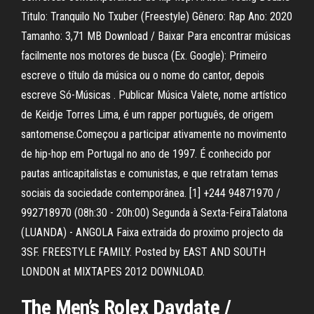
Titulo: Tranquilo No Txuber (Freestyle) Gênero: Rap Ano: 2020
Tamanho: 3,71 MB Download / Baixar Para encontrar músicas
facilmente nos motores de busca (Ex. Google): Primeiro
escreve o título da música ou o nome do cantor, depois
escreve Só-Músicas . Publicar Música Valete, nome artístico
de Keidje Torres Lima, é um rapper português, de origem
santomense.Começou a participar ativamente no movimento
de hip-hop em Portugal no ano de 1997. É conhecido por
pautas anticapitalistas e comunistas, e que retratam temas
sociais da sociedade contemporânea. [1] +244 94871970 /
992718970 (08h:30 - 20h:00) Segunda à Sexta-FeiraTalatona
(LUANDA) - ANGOLA Faixa extraida do proximo projecto da
3SF. FREESTYLE FAMILY. Posted by EAST AND SOUTH
LONDON at MIXTAPES 2012 DOWNLOAD.
The Men’s Rolex Daydate /