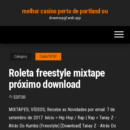
Skip
melhor casino perto de portland ou
to
dreamsxpgf.web.app
the
content
Category
Cadiz79787
Roleta freestyle mixtape
próximo download
By
EDITOR
MIXTAPES; VÍDEOS; Recebe as Novidades por email. 7 de
setembro de 2017. Início > Hip Hop / Rap | Rap > Tanay Z -
Atrás Do Kumbú (Freestyle) [Download] Tanay Z - Atrás Do