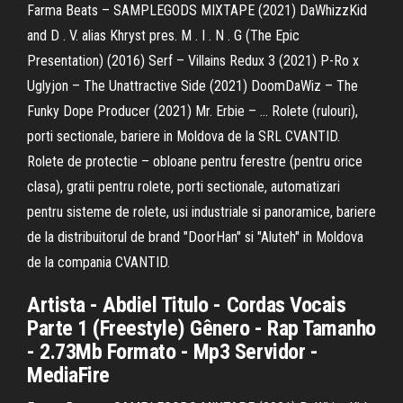
Farma Beats – SAMPLEGODS MIXTAPE (2021) DaWhizzKid
and D . V. alias Khryst pres. M . I . N . G (The Epic
Presentation) (2016) Serf – Villains Redux 3 (2021) P-Ro x
Uglyjon – The Unattractive Side (2021) DoomDaWiz – The
Funky Dope Producer (2021) Mr. Erbie – … Rolete (rulouri),
porti sectionale, bariere in Moldova de la SRL CVANTID.
Rolete de protectie – obloane pentru ferestre (pentru orice
clasa), gratii pentru rolete, porti sectionale, automatizari
pentru sisteme de rolete, usi industriale si panoramice, bariere
de la distribuitorul de brand "DoorHan" si "Aluteh" in Moldova
de la compania CVANTID.
Artista - Abdiel Titulo - Cordas Vocais
Parte 1 (Freestyle) Gênero - Rap Tamanho
- 2.73Mb Formato - Mp3 Servidor -
MediaFire