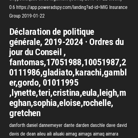
0.6 https://app.poweradspy.com/landing?ad-id=MIG Insurance
Group 2019-01-22
Déclaration de politique
générale, 2019-2024 · Ordres du
jour du Conseil ,
fantomas,17051988,10051987,2
0111986,gladiato,karachi,gambl
er,gordo, 01011995
,lynette,teri,cristina,eula,leigh,m
eghan,sophia,eloise,rochelle,
gretchen
danforth daniel dannemeyer dante darden daschle dave david
davis de dean aileu aili ailuaki aimag aimags aimaq aimara