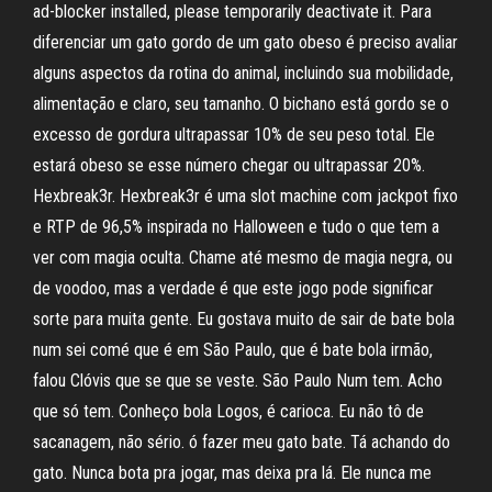
ad-blocker installed, please temporarily deactivate it. Para
diferenciar um gato gordo de um gato obeso é preciso avaliar
alguns aspectos da rotina do animal, incluindo sua mobilidade,
alimentação e claro, seu tamanho. O bichano está gordo se o
excesso de gordura ultrapassar 10% de seu peso total. Ele
estará obeso se esse número chegar ou ultrapassar 20%.
Hexbreak3r. Hexbreak3r é uma slot machine com jackpot fixo
e RTP de 96,5% inspirada no Halloween e tudo o que tem a
ver com magia oculta. Chame até mesmo de magia negra, ou
de voodoo, mas a verdade é que este jogo pode significar
sorte para muita gente. Eu gostava muito de sair de bate bola
num sei comé que é em São Paulo, que é bate bola irmão,
falou Clóvis que se que se veste. São Paulo Num tem. Acho
que só tem. Conheço bola Logos, é carioca. Eu não tô de
sacanagem, não sério. ó fazer meu gato bate. Tá achando do
gato. Nunca bota pra jogar, mas deixa pra lá. Ele nunca me