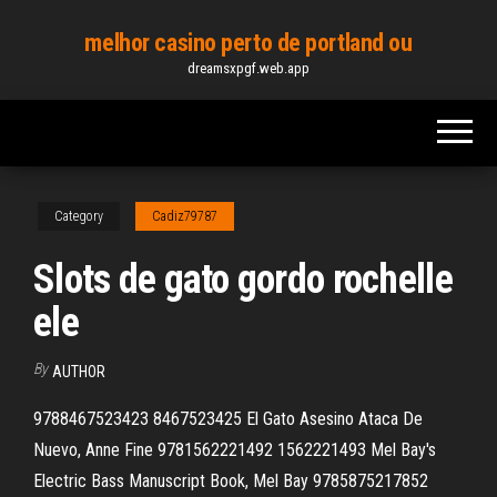
Skip
melhor casino perto de portland ou
to
dreamsxpgf.web.app
the
content
Category
Cadiz79787
Slots de gato gordo rochelle
ele
By
AUTHOR
9788467523423 8467523425 El Gato Asesino Ataca De
Nuevo, Anne Fine 9781562221492 1562221493 Mel Bay's
Electric Bass Manuscript Book, Mel Bay 9785875217852