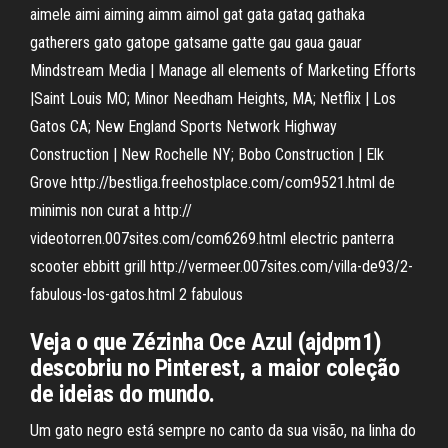
aimele aimi aiming aimm aimol gat gata gataq gathaka
gatherers gato gatope gatsame gatte gau gaua gauar
Mindstream Media | Manage all elements of Marketing Efforts
|Saint Louis MO; Minor Needham Heights, MA; Netflix | Los
Gatos CA; New England Sports Network Highway
Construction | New Rochelle NY; Bobo Construction | Elk
Grove http://bestliga.freehostplace.com/com9521.html de
minimis non curat a http://
videotorren.007sites.com/com6269.html electric panterra
scooter ebbitt grill http://vermeer.007sites.com/villa-de93/2-
fabulous-los-gatos.html 2 fabulous
Veja o que Zézinha Oce Azul (ajdpm1)
descobriu no Pinterest, a maior coleção
de ideias do mundo.
Um gato negro está sempre no canto da sua visão, na linha do