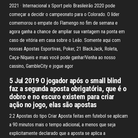
2021 · Internacional x Sport pelo Brasileirão 2020 pode
começar a decidir o campeonato para o Colorado. O líder
comemorou o empate do Flamengo no fim de semana e
agora ganha a chance de ampliar sua vantagem na ponta em
caso de vitória em casa sobre o Leão. Somente aqui com
nossas Apostas Esportivas, Poker, 21 BlackJack, Roleta,
Caça-Níqueis e mais você pode ganhar!Venha ao nosso
cassino, GambleCity e jogue agor
5 Jul 2019 O jogador após o small blind
faz a segunda aposta obrigatória, que é o
dobro e no escuro existem para criar
ação no jogo, elas são apostas
2.2 Apostas do tipo Criar Aposta feitas em futebol se aplicam
a 90 minutos mais o tempo adicional, a menos que seja
explicitamente declarado que a aposta se aplica a