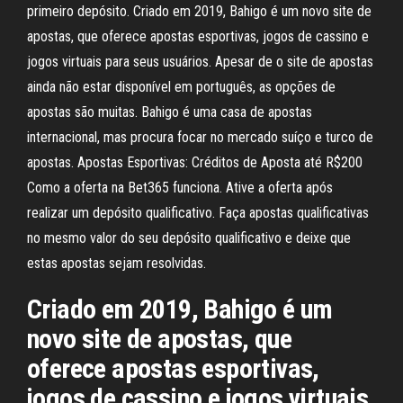
primeiro depósito. Criado em 2019, Bahigo é um novo site de
apostas, que oferece apostas esportivas, jogos de cassino e
jogos virtuais para seus usuários. Apesar de o site de apostas
ainda não estar disponível em português, as opções de
apostas são muitas. Bahigo é uma casa de apostas
internacional, mas procura focar no mercado suíço e turco de
apostas. Apostas Esportivas: Créditos de Aposta até R$200
Como a oferta na Bet365 funciona. Ative a oferta após
realizar um depósito qualificativo. Faça apostas qualificativas
no mesmo valor do seu depósito qualificativo e deixe que
estas apostas sejam resolvidas.
Criado em 2019, Bahigo é um
novo site de apostas, que
oferece apostas esportivas,
jogos de cassino e jogos virtuais