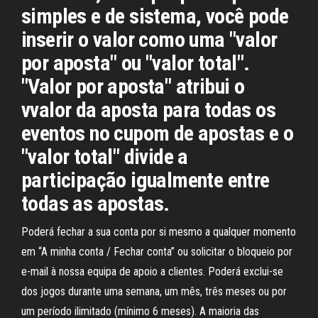
simples e de sistema, você pode
inserir o valor como uma "valor
por aposta" ou "valor total".
"Valor por aposta" atribui o
vvalor da aposta para todas os
eventos no cupom de apostas e o
"valor total" divide a
participação igualmente entre
todas as apostas.
Poderá fechar a sua conta por si mesmo a qualquer momento
em “A minha conta / Fechar conta” ou solicitar o bloqueio por
e-mail à nossa equipa de apoio a clientes. Poderá exclui-se
dos jogos durante uma semana, um mês, três meses ou por
um período ilimitado (mínimo 6 meses). A maioria das