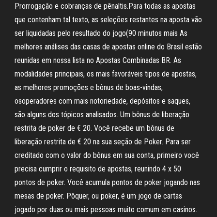
Prorrogação e cobranças de pênaltis.Para todas as apostas
que contenham tal texto, as seleções restantes na aposta vão
ser liquidadas pelo resultado do jogo(90 minutos mais As
melhores análises das casas de apostas online do Brasil estão
reunidas em nossa lista no Apostas Combinadas BR. As
modalidades principais, os mais favoráveis tipos de apostas,
as melhores promoções e bônus de boas-vindas,
osoperadores com mais notoriedade, depósitos e saques,
são alguns dos tópicos analisados. Um bônus de liberação
restrita de poker de € 20. Você recebe um bônus de
liberação restrita de € 20 na sua seção de Poker. Para ser
creditado com o valor do bônus em sua conta, primeiro você
precisa cumprir o requisito de apostas, reunindo 4 x 50
pontos de poker. Você acumula pontos de poker jogando nas
mesas de poker. Pôquer, ou poker, é um jogo de cartas
jogado por duas ou mais pessoas muito comum em casinos.