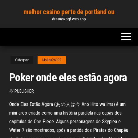
Skip
melhor casino perto de portland ou
to
dreamsxpgf.web.app
the
content
Category
Molina26192
Poker onde eles estão agora
By
PUBLISHER
Onde Eles Estão Agora (あの人は今 Ano Hito wa Ima) é um
mini-arco criado como uma história paralela nas capas dos
capítulos de One Piece. Alguns personagens de Skypiea e
Water 7 são mostrados, após a partida dos Piratas do Chapéu