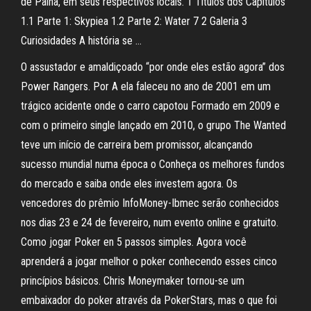
de Palha, em seus respectivos locais. 1 Títulos dos Capítulos
1.1 Parte 1: Skypiea 1.2 Parte 2: Water 7 2 Galeria 3
Curiosidades A história se …
O assustador e amaldiçoado “por onde eles estão agora” dos
Power Rangers. Por A ela faleceu no ano de 2001 em um
trágico acidente onde o carro capotou Formado em 2009 e
com o primeiro single lançado em 2010, o grupo The Wanted
teve um início de carreira bem promissor, alcançando
sucesso mundial numa época o Conheça os melhores fundos
do mercado e saiba onde eles investem agora. Os
vencedores do prêmio InfoMoney-Ibmec serão conhecidos
nos dias 23 e 24 de fevereiro, num evento online e gratuito.
Como jogar Poker en 5 passos simples. Agora você
aprenderá a jogar melhor o poker conhecendo esses cinco
princípios básicos. Chris Moneymaker tornou-se um
embaixador do poker através da PokerStars, mas o que foi