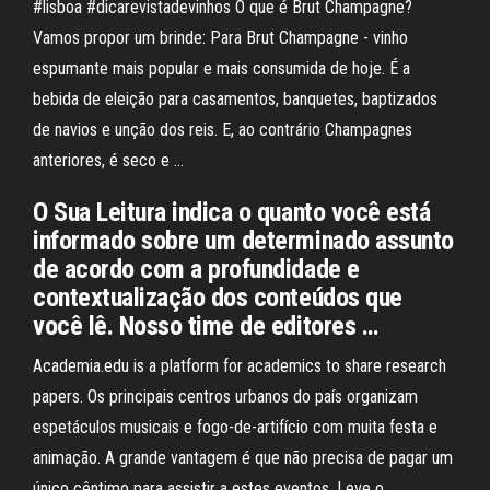
#lisboa #dicarevistadevinhos O que é Brut Champagne?
Vamos propor um brinde: Para Brut Champagne - vinho
espumante mais popular e mais consumida de hoje. É a
bebida de eleição para casamentos, banquetes, baptizados
de navios e unção dos reis. E, ao contrário Champagnes
anteriores, é seco e …
O Sua Leitura indica o quanto você está
informado sobre um determinado assunto
de acordo com a profundidade e
contextualização dos conteúdos que
você lê. Nosso time de editores …
Academia.edu is a platform for academics to share research
papers. Os principais centros urbanos do país organizam
espetáculos musicais e fogo-de-artifício com muita festa e
animação. A grande vantagem é que não precisa de pagar um
único cêntimo para assistir a estes eventos. Leve o