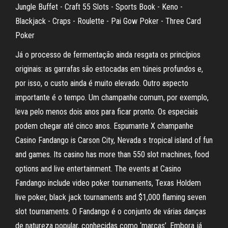
Jungle Buffet - Craft 55 Slots - Sports Book - Keno -
Blackjack - Craps - Roulette - Pai Gow Poker - Three Card
Poker
Já o processo de fermentação ainda resgata os princípios
originais: as garrafas são estocadas em túneis profundos e,
por isso, o custo ainda é muito elevado. Outro aspecto
importante é o tempo. Um champanhe comum, por exemplo,
leva pelo menos dois anos para ficar pronto. Os especiais
podem chegar até cinco anos. Espumante X champanhe
Casino Fandango is Carson City, Nevada s tropical island of fun
and games. Its casino has more than 550 slot machines, food
options and live entertainment. The events at Casino
Fandango include video poker tournaments, Texas Holdem
live poker, black jack tournaments and $1,000 flaming seven
slot tournaments. O Fandango é o conjunto de várias danças
de natureza popular, conhecidas como ‘marcas’. Embora já