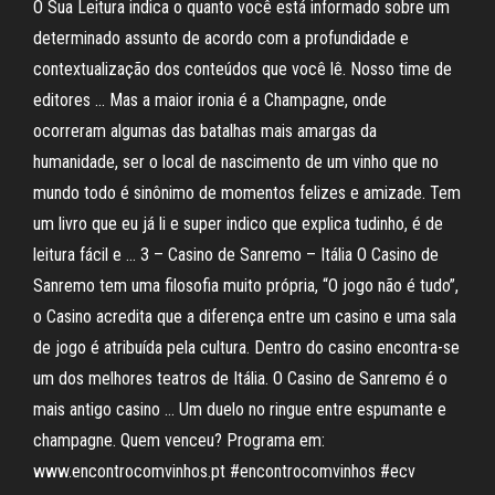
O Sua Leitura indica o quanto você está informado sobre um
determinado assunto de acordo com a profundidade e
contextualização dos conteúdos que você lê. Nosso time de
editores … Mas a maior ironia é a Champagne, onde
ocorreram algumas das batalhas mais amargas da
humanidade, ser o local de nascimento de um vinho que no
mundo todo é sinônimo de momentos felizes e amizade. Tem
um livro que eu já li e super indico que explica tudinho, é de
leitura fácil e … 3 – Casino de Sanremo – Itália O Casino de
Sanremo tem uma filosofia muito própria, “O jogo não é tudo”,
o Casino acredita que a diferença entre um casino e uma sala
de jogo é atribuída pela cultura. Dentro do casino encontra-se
um dos melhores teatros de Itália. O Casino de Sanremo é o
mais antigo casino … Um duelo no ringue entre espumante e
champagne. Quem venceu? Programa em:
www.encontrocomvinhos.pt #encontrocomvinhos #ecv