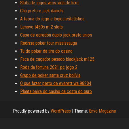
Slots de jogos wms vida de luxo
Chá preto e jack daniels
A teoria do jogo e lógica estatística
Lenovo t450s m 2 slots
Capa de edredon duplo jack preto union
Redissa poker tour mississauga
Tu do poker da tira do casino
Faca de caçador pesado blackjack m125
Roda da fortuna 2021 pc jogo 2
Grupo de poker santa cruz bolívia
O que fazer perto de everett wa 98204
Planta baixa do casino da costa do ouro
Proudly powered by
WordPress
|
Theme:
Envo Magazine