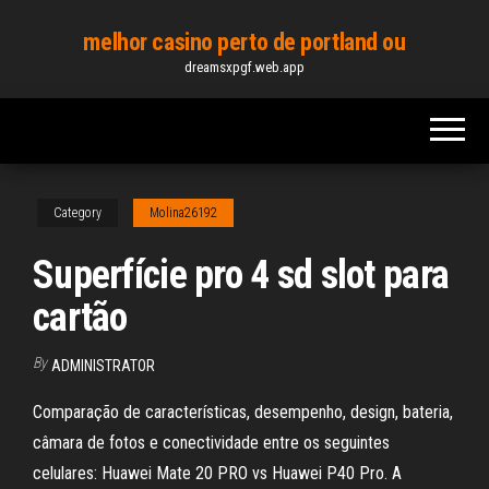
Skip
melhor casino perto de portland ou
to
dreamsxpgf.web.app
the
content
Category
Molina26192
Superfície pro 4 sd slot para
cartão
By
ADMINISTRATOR
Comparação de características, desempenho, design, bateria,
câmara de fotos e conectividade entre os seguintes
celulares: Huawei Mate 20 PRO vs Huawei P40 Pro. A